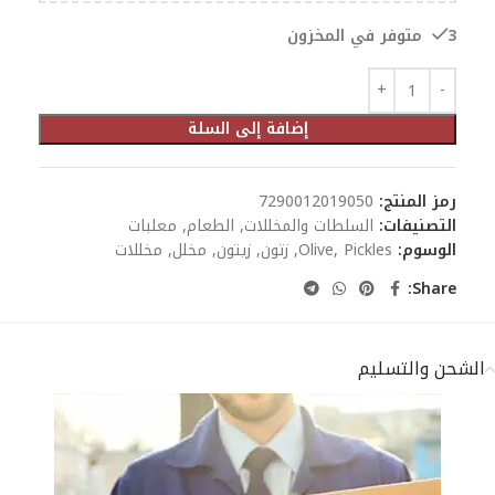
3 متوفر في المخزون
إضافة إلى السلة
رمز المنتج:
7290012019050
التصنيفات:
السلطات والمخللات
,
الطعام
,
معلبات
الوسوم:
Pickles
,
Olive
,
زتون
,
زيتون
,
مخلل
,
مخللات
Share:
الشحن والتسليم