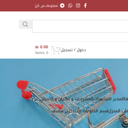
معلومات
عن كرز
₪
0.00
دخول / تسجيل
items
0
ا
المخبز المخبوزات
المشرحات و الألبان و الأجبان
ت المنزل
قسم الحلويات (صِلة)
غير مصنف