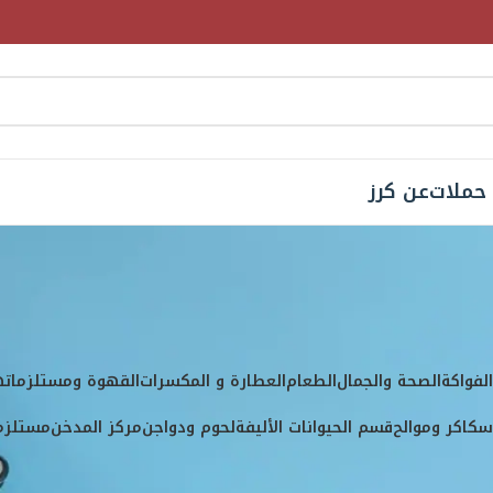
حملات
عن كرز
ية المنتج
Kraft
لفواكة
الصحة والجمال
الطعام
العطارة و المكسرات
القهوة ومستلزماته
كاكر وموالح
قسم الحيوانات الأليفة
لحوم ودواجن
مركز المدخن
مستلزما