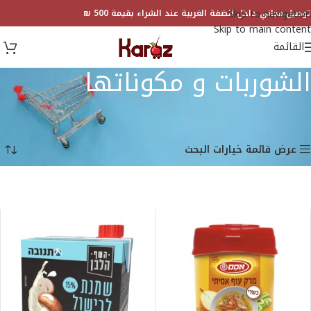
Skip to navigation
توصيل مجاني داخل الضفة الغربية عند الشراء بقيمة 500 ₪
Skip to main content
القائمة
الشوربات و مكوناتها
الرئيسية
المتجر
الطعام
مكونات الطعام
الشوربات و مكوناتها
عرض 1–18 من أصل 35 نتيجة
عرض قائمة خيارات البحث