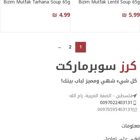
Bizim Mutfak Tarhana Soup 65g
Bizim Mutfak Lentil Soup 65g
₪
4.99
₪
5.99
قراءة المزيد
قراءة المزيد
→
2
1
كرز
سوبرماركت
كل شيء شهي ومميز لباب بيتك!
فلسطين - الضفة الغربية، رام الله
0097022403131
00970595403131
معلومات
إبقى على تواصل