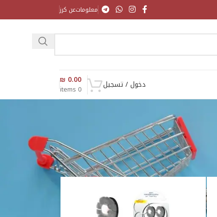
معلومات
عن كرز
₪
0.00
دخول / تسجيل
items
0