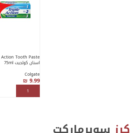
اسنان كولجيت 75ml
Colgate
₪
9.99
إضافة إلى السلة
كرز
سوبرماركت