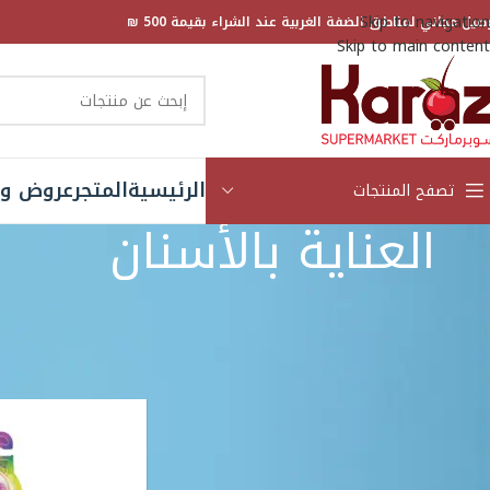
Skip to navigation
صيل مجاني لمناطق الضفة الغربية عند الشراء بقيمة 500 ₪
Skip to main content
الرئيسية
المتجر
عروض و 
تصفح المنتجات
العناية بالأسنان
العلامة التجارية
الرئيسية
المتجر
الصحة 
1
Close Up
3
Colgate
42
Crest
3
Listerine
5
ORAL-B
3