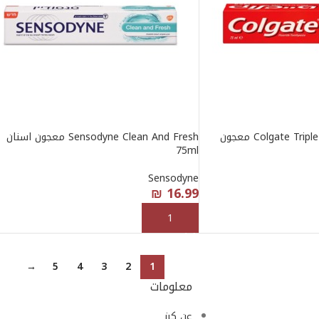
Colgate Triple Action Tooth Paste معجون
Sensodyne Clean And Fresh معجون اسنان
75ml
Sensodyne
₪
16.99
إضافة إلى السلة
→
5
4
3
2
1
معلومات
عن كرز