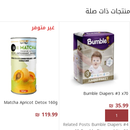
منتجات ذات صلة
غير متوفر
Bumble Diapers #3 x70
Matcha Apricot Detox 160g
₪
35.99
₪
119.99
إضافة إلى السلة
Related Posts Bumble Diapers #4
قراءة المزيد