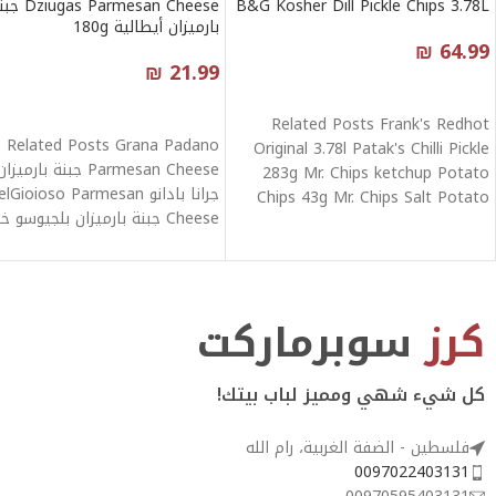
B&G Kosher Dill Pickle Chips 3.78L
ugas Parmesan Cheese
بارميزان أيطالية 180g
₪
64.99
₪
21.99
قراءة المزيد
قراءة المزيد
Related Posts Frank's Redhot
Related Posts Grana Padano
Original 3.78l Patak's Chilli Pickle
Parmesan Cheese جبنة بارميزا
283g Mr. Chips ketchup Potato
جرانا بادانو lGioioso Parmesan
Chips 43g Mr. Chips Salt Potato
Cheese جبنة بارميزان بلجيوسو خ
من الجلوتين 412g
كرز
سوبرماركت
كل شيء شهي ومميز لباب بيتك!
فلسطين - الضفة الغربية، رام الله
0097022403131