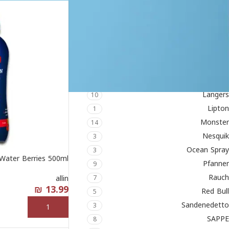
Dr Pepper
1
Dr Witt
7
Fanta
4
Gatorade
11
Jumex
2
Labrada Lean Body
7
Langers
10
Lipton
1
Monster
14
Nesquik
3
Ocean Spray
3
n Water Berries 500ml
Pfanner
9
Rauch
allin
7
₪
13.99
Red Bull
5
Sandenedetto
3
إضافة إلى السلة
SAPPE
8