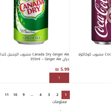
Coca Cola Cherry 355ml مشروب كوكاكولا
Canada Dry Ginger Ale مشروب الزنجبيل كندا
دراي 355ml – Ginger Ale
₪
5.99
إضافة إلى السلة
11
10
9
…
4
3
2
1
معلومات