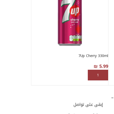
7Up Cherry 330ml
₪
5.99
إضافة إلى السلة
→
إبقى على تواصل