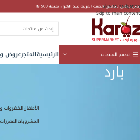
Skip to navigation
صيل مجاني لمناطق الضفة الغربية عند الشراء بقيمة 500 ₪
Skip to main content
الرئيسية
المتجر
عروض و 
تصفح المنتجات
بارد
العلامة التجارية
الرئيسية
المتجر
منتجات
Arizona
3
Barr
5
الأطفال
الخضروات وا
Bavaria
1
المشروبات
المفرزات
س
Chupa Chups
7
Country Time
2
Crystal Light
1