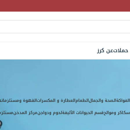
حملات
عن كرز
 تحت الوسم “بارد”
لفواكة
الصحة والجمال
الطعام
العطارة و المكسرات
القهوة ومستلزماته
كاكر وموالح
قسم الحيوانات الأليفة
لحوم ودواجن
مركز المدخن
مستلزما