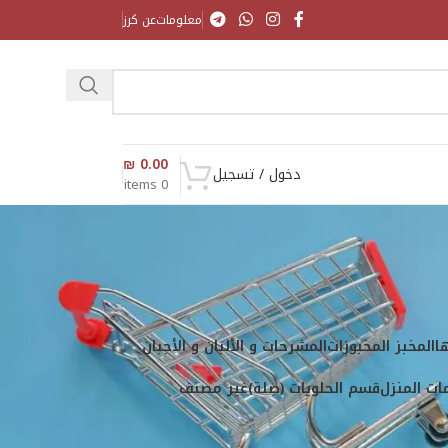
معلومات
عن كرز
₪
0.00
دخول / تسجيل
items
0
ا
المخبز المخبوزات
المشرحات و الألبان و الأجبان
ت المنزل
قسم الحلويات (صِلة)
غير مصنف