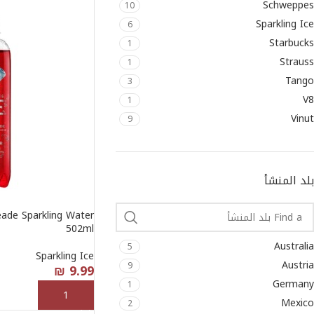
Schweppes
10
Sparkling Ice
6
Starbucks
1
Strauss
1
Tango
3
V8
1
Vinut
9
بلد المنشأ
eade Sparkling Water
502ml
Australia
5
Sparkling Ice
Austria
9
₪
9.99
Germany
1
إضافة إلى السلة
Mexico
2