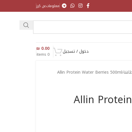
معلومات
عن كرز
₪
0.00
دخول / تسجيل
items
0
طاقة
Allin Protein Water Berries 500ml
Allin Protei