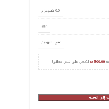
0.5 كيلوجرام
allin
غني بالبروتين
مة
500.00
₪
لتحصل على شحن مجاني!
ة إلى السلة