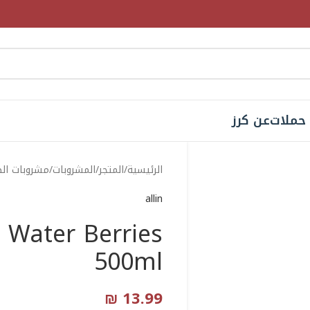
حملات
عن كرز
الرئيسية
المتجر
المشروبات
مشروبات ال
allin
n Water Berries
500ml
₪
13.99