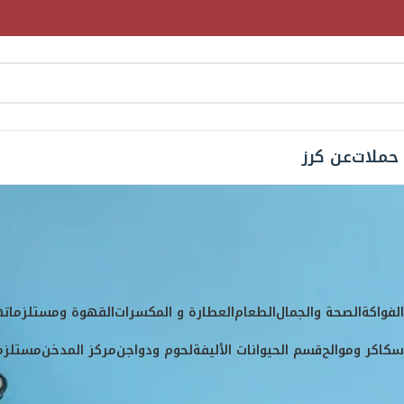
حملات
عن كرز
ية المنتج
Pinar
لفواكة
الصحة والجمال
الطعام
العطارة و المكسرات
القهوة ومستلزماته
كاكر وموالح
قسم الحيوانات الأليفة
لحوم ودواجن
مركز المدخن
مستلزما