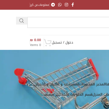
معلومات
عن كرز
₪
0.00
دخول / تسجيل
items
0
ا
المخبز المخبوزات
المشرحات و الألبان و الأجبان
ت المنزل
قسم الحلويات (صِلة)
غير مصنف