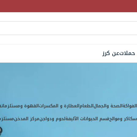
حملات
عن كرز
ية المنتج
Davidoff
لفواكة
الصحة والجمال
الطعام
العطارة و المكسرات
القهوة ومستلزماته
كاكر وموالح
قسم الحيوانات الأليفة
لحوم ودواجن
مركز المدخن
مستلزما