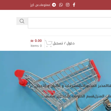
معلومات
عن كرز
₪
0.00
دخول / تسجيل
items
0
ا
المخبز المخبوزات
المشرحات و الألبان و الأجبان
ت المنزل
قسم الحلويات (صِلة)
غير مصنف