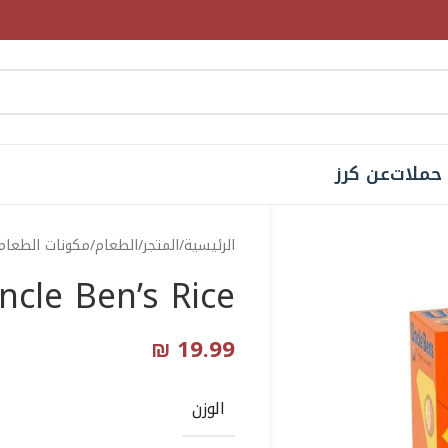
حملات
عن كرز
الرئيسية
المتجر
الطعام
مكونات الطعام
Uncle Ben’s Rice أرز انكل بنز 
₪
19.99
الوزن