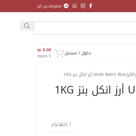
معلومات
عن كرز
₪
0.00
دخول / تسجيل
items
0
الأرز
Uncle Ben’s Rice أرز انكل بنز 1KG
1KG
1 كيلوجرام