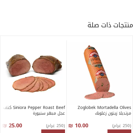
منتجات ذات صلة
Zoglobek Mortadella Olives
Siniora Pepper Roast Beef كتف
مرتديلا زيتون زغلوبك
عجل مبهر سنيورة
₪
25.00
₪
10.00
(250 غرام)
(250 غرام)