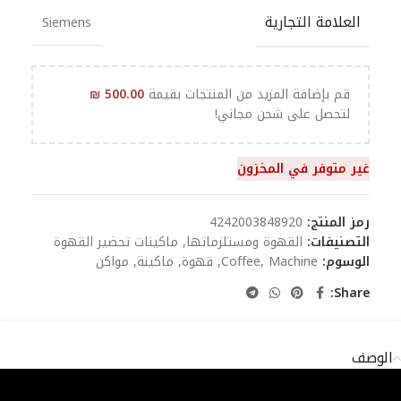
العلامة التجارية
Siemens
قم بإضافة المزيد من المنتجات بقيمة
500.00
₪
لتحصل على شحن مجاني!
غير متوفر في المخزون
رمز المنتج:
4242003848920
التصنيفات:
القهوة ومستلزماتها
,
ماكينات تحضير القهوة
الوسوم:
Machine
,
Coffee
,
قهوة
,
ماكينة
,
مواكن
Share:
الوصف