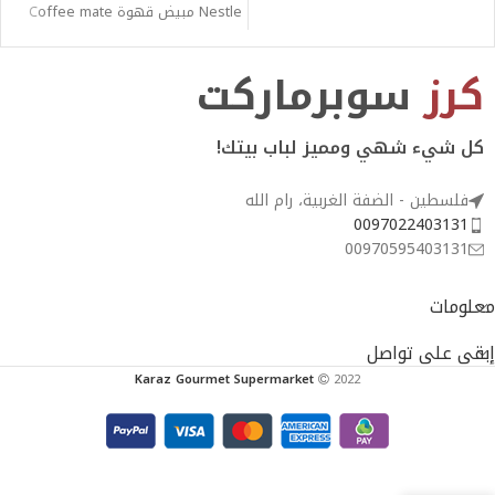
Nestle مبيض قهوة Coffee mate
311.8g
كرز
سوبرماركت
كل شيء شهي ومميز لباب بيتك!
فلسطين - الضفة الغربية، رام الله
0097022403131
00970595403131
معلومات
إبقى على تواصل
Karaz Gourmet Supermarket
2022