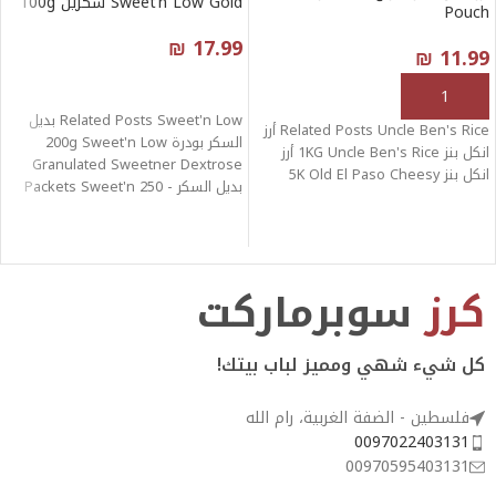
Sweet’n Low Gold سكرين 100g
Pouch
₪
17.99
₪
11.99
قراءة المزيد
إضافة إلى السلة
Related Posts Sweet'n Low بديل
Related Posts Uncle Ben's Rice أرز
السكر بودرة 200g Sweet'n Low
انكل بنز 1KG Uncle Ben's Rice أرز
Granulated Sweetner Dextrose
انكل بنز 5K Old El Paso Cheesy
بديل السكر - 250 Packets Sweet'n
Low
كرز
سوبرماركت
كل شيء شهي ومميز لباب بيتك!
فلسطين - الضفة الغربية، رام الله
0097022403131
00970595403131