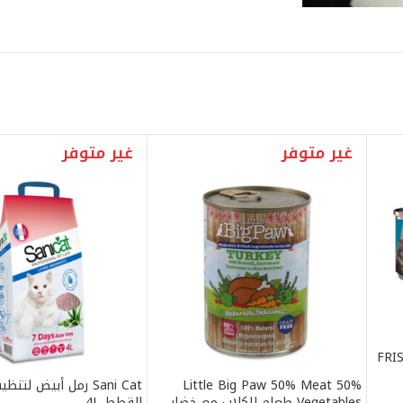
غير متوفر
غير متوفر
FRI
Little Big Paw 50% Meat 50%
Sani Cat رمل أبيض لت
Vegetables طعام للكلاب مع خضار
القطط 4L