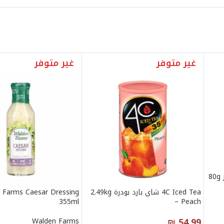
غير متوفر
غير متوفر
4C Iced Tea شاي بارد بودرة 2.49kg
 Farms Caesar Dressing
355ml
– Peach
₪
54.99
Walden Farms