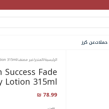
حملات
عن كرز
الرئيسية
المتجر
غير مصنف
tion 315ml
n Success Fade
 Lotion 315ml
₪
78.99