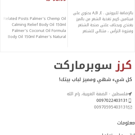
قراءة المزيد
قراءة المزيد
بالإضافة للبروتين . A,B ,E يحتوي على
Related Posts Palmer's Chemp Oil
فيتامين كريم تغذية الشعر من بالمرز
Calming Relief Body Oil 150ml
يغتذي ويحتاف علتى صتحة الشتعر
Palmer's Coconut Oil Formula
وفتروة الترأس ، مثتالي للشتعر
Body Oil 150ml Palmer's Natural
المتقصتف المتستاقط والتالف .
Vitamin
كرز
سوبرماركت
كل شيء شهي ومميز لباب بيتك!
فلسطين - الضفة الغربية، رام الله
0097022403131
00970595403131
معلومات