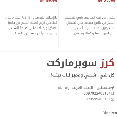
₪
39.99
₪
27.99
قراءة المزيد
قراءة المزيد
مكون من زيت الجوجوبا شمع تصفيف
بالإضافة للبروتين . A,B ,E يحتوي على
الشعر من بالمرز يساعد على تشكيل
فيتامين كريم تغذية الشعر من بالمرز
الشعردون تصلب. يترك الشعر ،E
يغتذي ويحتاف علتى صتحة الشتعر
وفيتامين ناعمًا ولامعًا وسهل
وفتروة الترأس ، مثتالي للشتعر
التصفيف.
المتقصتف المتستاقط والتالف .
كرز
سوبرماركت
كل شيء شهي ومميز لباب بيتك!
فلسطين - الضفة الغربية، رام الله
0097022403131
00970595403131
معلومات