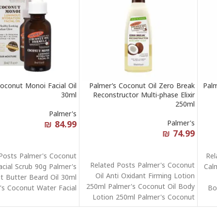
oconut Monoi Facial Oil
Palmer’s Coconut Oil Zero Break
Palm
30ml
Reconstructor Multi-phase Elixir
250ml
Palmer's
₪
84.99
Palmer's
₪
74.99
قراءة المزيد
قراءة المزيد
Posts Palmer's Coconut
Rel
Related Posts Palmer's Coconut
acial Scrub 90g Palmer's
Cal
Oil Anti Oxidant Firming Lotion
t Butter Beard Oil 30ml
250ml Palmer's Coconut Oil Body
's Coconut Water Facial
Bo
Lotion 250ml Palmer's Coconut
Moisturizer 50g
Oil Formula