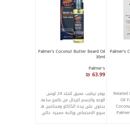
Palmer’s Coconut Butter Beard Oil
Palmer’s C
30ml
Palmer's
₪
63.99
قراءة المزيد
Related 
يوفر ترطيب عميق للجلد 24 لوشن
Oil F
الوجه والجسم للرجال من بالمرز ساعة.
Coconu
يحتوي على زبدة الكاكاو وفيتامين ه.
Palmer
سريع الامتصاص ورائحة مميزة. خالي
من البرابين والفيثالات والزيوت
المعدنية.