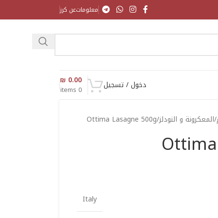
معلومات
عن كرز
₪
0.00
دخول / تسجيل
items
0
المعكرونة و النودلز
Ottima Lasagne 500g
Ottima
Italy