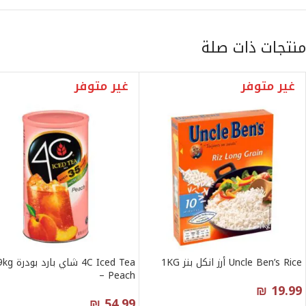
منتجات ذات صلة
غير متوفر
غير متوفر
Uncle Ben’s Rice أرز انكل بنز 1KG
4C Iced Tea شاي
– Peach
₪
19.99
₪
54.99