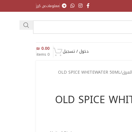
معلومات
عن كرز
₪
0.00
دخول / تسجيل
items
0
العرق
OLD SPICE WHITEWATER 50ML
OLD SPICE WHI