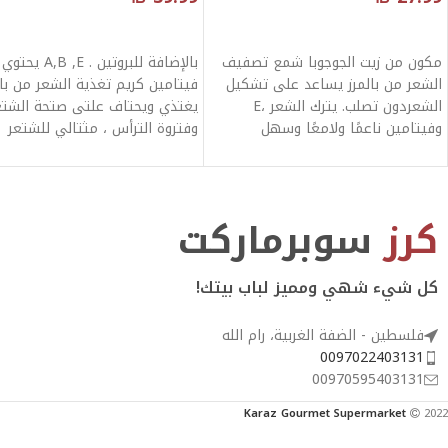
قراءة المزيد
قراءة المزيد
مكون من زيت الجوجوبا شمع تصفيف
بالإضافة للبروتين . ,E
الشعر من بالمرز يساعد على تشكيل
فيتامين كريم تغذية الشعر من بال
الشعردون تصلب. يترك الشعر ،E
يغتذي ويحتاف علتى صتحة الشتع
وفيتامين ناعمًا ولامعًا وسهل
وفتروة الترأس ، مثتالي للشتعر
التصفيف.
المتقصتف المتستاقط والتالف .
كرز
سوبرماركت
كل شيء شهي ومميز لباب بيتك!
فلسطين - الضفة الغربية، رام الله
0097022403131
00970595403131
Karaz Gourmet Supermarket
2022