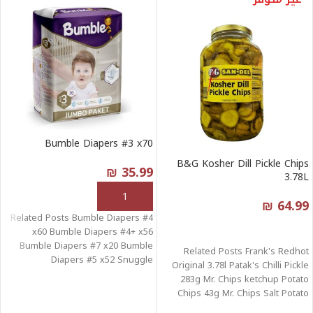
Bumble Diapers #3 x70
B&G Kosher Dill Pickle Chips
₪
35.99
3.78L
إضافة إلى السلة
₪
64.99
Related Posts Bumble Diapers #4
قراءة المزيد
x60 Bumble Diapers #4+ x56
Bumble Diapers #7 x20 Bumble
Related Posts Frank's Redhot
Diapers #5 x52 Snuggle
Original 3.78l Patak's Chilli Pickle
Exhilarations
283g Mr. Chips ketchup Potato
Chips 43g Mr. Chips Salt Potato