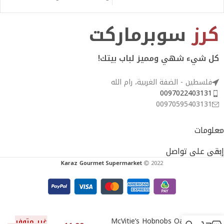
Tapugan
كرز
سوبرماركت
كل شيء شهي ومميز لباب بيتك!
فلسطين - الضفة الغربية، رام الله
0097022403131
00970595403131
معلومات
إبقى على تواصل
Karaz Gourmet Supermarket
2022
McVitie’s Hobnobs Oatly
غير متوفر