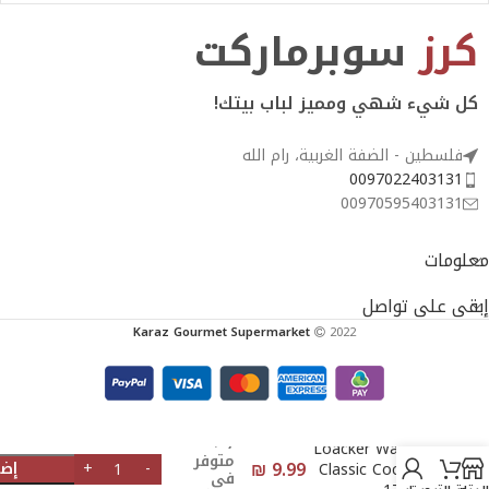
كرز
سوبرماركت
كل شيء شهي ومميز لباب بيتك!
فلسطين - الضفة الغربية، رام الله
0097022403131
00970595403131
معلومات
إبقى على تواصل
Karaz Gourmet Supermarket
2022
7
Loacker Wafer
متوفر
₪
9.99
إضا
Classic Cocoa
في