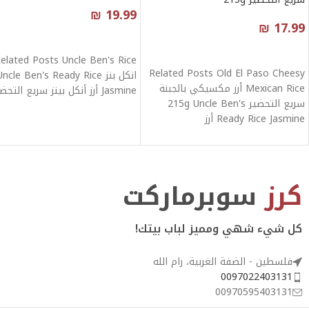
₪
19.99
₪
17.99
قراءة المزيد
قراءة المزيد
Related Posts Old El Paso Cheesy
انكل بنز cle Ben's Ready Rice
Mexican Rice أرز مكسيكي بالجبنة
Jasmine أرز أنكل بينز سريع التحضير -
سريع التحضير 215g Uncle Ben's
Ready Rice Jasmine أرز
كرز
سوبرماركت
كل شيء شهي ومميز لباب بيتك!
فلسطين - الضفة الغربية، رام الله
0097022403131
00970595403131