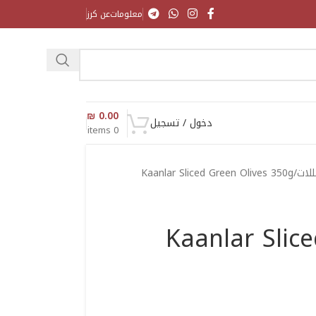
معلومات
عن كرز
₪
0.00
دخول / تسجيل
items
0
لات
Kaanlar Sliced Green Olives 350g
Kaanlar Slic