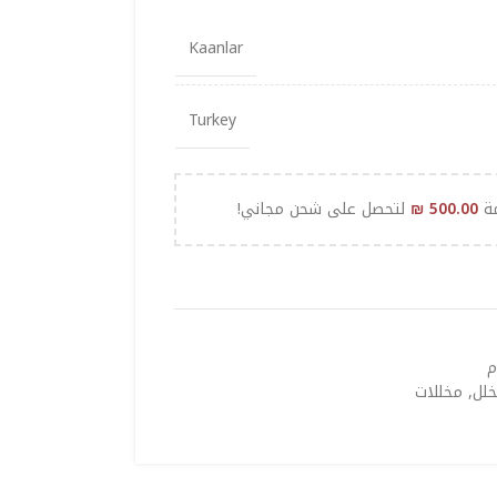
Kaanlar
Turkey
مة
500.00
₪
لتحصل على شحن مجاني!
م
لل
,
مخللات