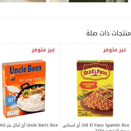
منتجات ذات صلة
غير متوفر
غير متوفر
Old El Paso Spanish Rice أرز اسباني
Uncle Ben’s Rice أرز انكل بنز 1KG
سريع التحضير 215g