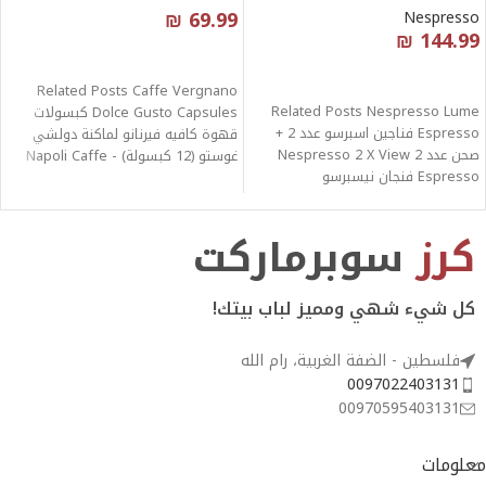
₪
69.99
Nespresso
₪
144.99
قراءة المزيد
قراءة المزيد
Related Posts Caffe Vergnano
Related Posts Nespresso Lume
Dolce Gusto Capsules كبسولات
Espresso فناجين اسبرسو عدد 2 +
قهوة كافيه فيرنانو لماكنة دولشي
صحن عدد 2 Nespresso 2 X View
غوستو (12 كبسولة) - Napoli Caffe
Espresso فنجان نيسبرسو
Vergnano
كرز
سوبرماركت
كل شيء شهي ومميز لباب بيتك!
فلسطين - الضفة الغربية، رام الله
0097022403131
00970595403131
معلومات