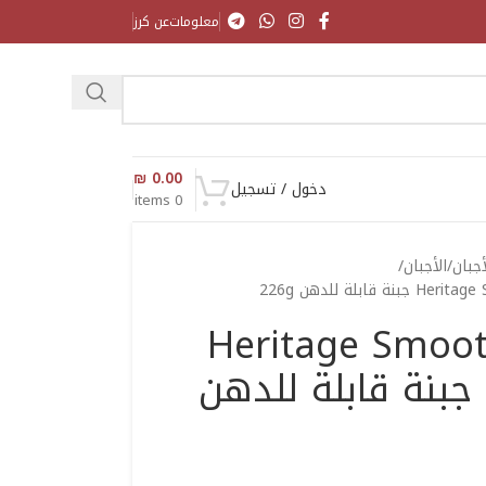
معلومات
عن كرز
₪
0.00
دخول / تسجيل
items
0
أجبان
الأجبان
لة للدهن 226g
Heritage Smoo
Cream Cheese جبنة قابلة للدهن