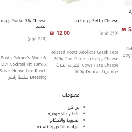
S مرتديلا
Fetta Cheese جبنة فيتا
iorko 3% Cheese
الدسم
₪
5
₪
12.00
(250 غرام)
(250 غرام)
أنقر هنا لإختيار الكمية
Re
أنقر هنا لإختيار الكمية
Related Posts Aeolikos Greek Feta
ة سنيورة Zoglobek
 Posts Palmer's Shine &
Cheese جبنة فيتا 200g The Three
 DIY Cocktail Kit 10ml X
Cows Feta Cheese البقرات الثلاث
 Steak House Lite Ranch
جبنة فيتا 500g Doritos
Dressing صلصة رانش
معلومات
عن كرز
الأمان والخصوصية
الشروط والأحكام
سياسة الشحن والتسليم