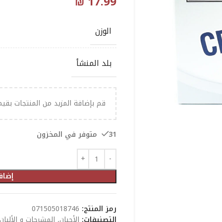
₪
17.99
الوزن
بلد المنشأ
قم بإضافة المزيد من المنتجات بقي
31 متوفر في المخزون
إضاف
رمز المنتج:
071505018746
التصنيفات:
الأجبان
,
المشرحات و الألبان 