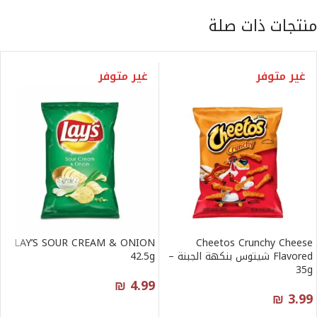
منتجات ذات صلة
غير متوفر
غير متوفر
LAY’S SOUR CREAM & ONION
Cheetos Crunchy Cheese
Flavored شيتوس بنكهة الجبنة –
42.5g
35g
₪
4.99
₪
3.99
قراءة المزيد