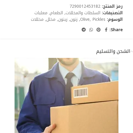
رمز المنتج:
7290012453182
التصنيفات:
السلطات والمخللات
,
الطعام
,
معلبات
الوسوم:
Pickles
,
Olive
,
زتون
,
زيتون
,
مخلل
,
مخللات
Share:
الشحن والتسليم