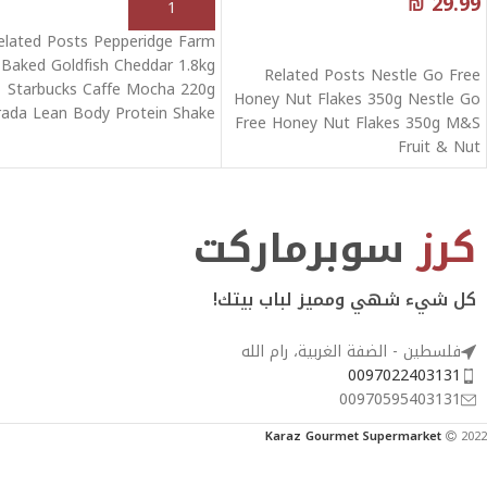
₪
29.99
إضافة إلى السلة
قراءة المزيد
elated Posts Pepperidge Farm
Baked Goldfish Cheddar 1.8kg
Related Posts Nestle Go Free
Starbucks Caffe Mocha 220g
Honey Nut Flakes 350g Nestle Go
rada Lean Body Protein Shake
Free Honey Nut Flakes 350g M&S
مشروب بروتين بنكهات
Fruit & Nut
كرز
سوبرماركت
كل شيء شهي ومميز لباب بيتك!
فلسطين - الضفة الغربية، رام الله
0097022403131
00970595403131
Karaz Gourmet Supermarket
2022