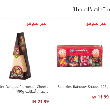
منتجات ذات صلة
غير متوفر
غير متوفر
Sprinkles Rainbow Shapes 105g
ugas Parmesan Cheese
بارميزان أيطالية 180g
₪
11.99
₪
21.99
قراءة المزيد
قراءة المزيد