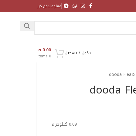
معلومات
عن كرز
₪
0.00
دخول / تسجيل
items
0
dooda Flea& 
dooda Fle
0.09 كيلوجرام