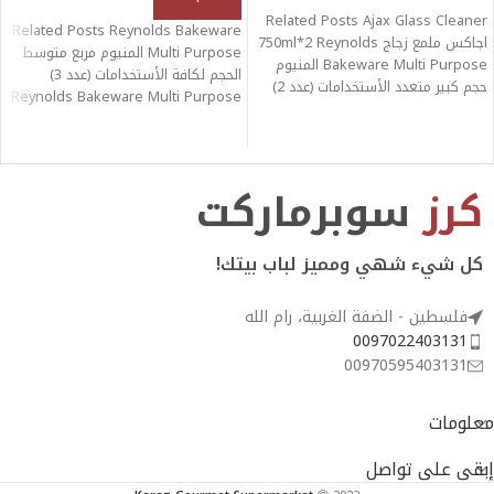
Related Posts Ajax Glass Cleaner
Related Posts Reynolds Bakeware
اجاكس ملمع زجاج 750ml*2 Reynolds
Multi Purpose المنيوم مربع متوسط
Bakeware Multi Purpose المنيوم
الحجم لكافة الأستخدامات (عدد 3)
حجم كبير متعدد الأستخدامات (عدد 2)
Reynolds Bakeware Multi Purpose
المنيوم حجم
كرز
سوبرماركت
كل شيء شهي ومميز لباب بيتك!
فلسطين - الضفة الغربية، رام الله
0097022403131
00970595403131
معلومات
إبقى على تواصل