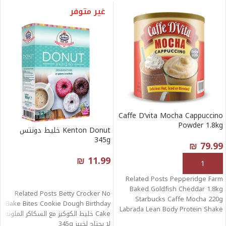
غير متوفر
Caffe D’vita Mocha Cappuccino
Powder 1.8kg
Kenton Donut خليط دونتس
345g
₪
79.99
₪
11.99
إضافة إلى السلة
قراءة المزيد
Related Posts Pepperidge Farm
Baked Goldfish Cheddar 1.8kg
Related Posts Betty Crocker No
Starbucks Caffe Mocha 220g
Bake Bites Cookie Dough Birthday
Labrada Lean Body Protein Shake
Cake خليط الكوكيز مع السكاكر الملونة
مشروب بروتين بنكهات
لا يحتاج لخبيز 345g