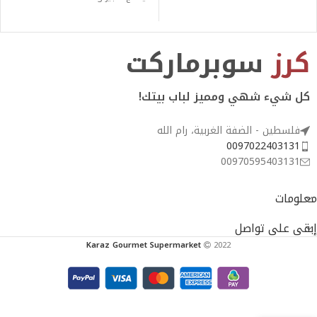
كرز
سوبرماركت
كل شيء شهي ومميز لباب بيتك!
فلسطين - الضفة الغربية، رام الله
0097022403131
00970595403131
معلومات
إبقى على تواصل
Karaz Gourmet Supermarket
2022
Cloudem
Bronze 0.0