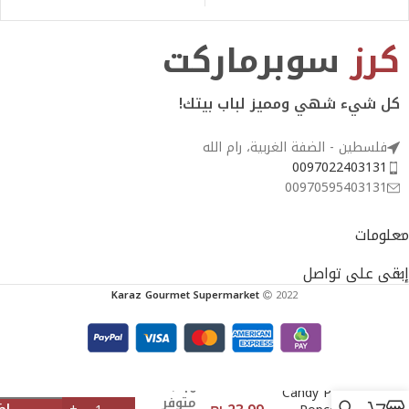
الجبنة - 226g
كرز
سوبرماركت
كل شيء شهي ومميز لباب بيتك!
فلسطين - الضفة الغربية، رام الله
0097022403131
00970595403131
معلومات
إبقى على تواصل
Karaz Gourmet Supermarket
2022
10
Candy POP
متوفر