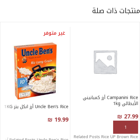
منتجات ذات صلة
غير متوفر
Campanini Rice أرز كمبانيني
الأيطالي 1kg
Uncle Ben’s Rice أرز انكل بنز 1KG
₪
27.99
₪
19.99
إضافة إلى السلة
قراءة المزيد
Related Posts Rice UP Brown Rice