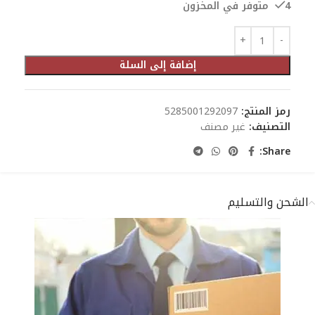
4 متوفر في المخزون
إضافة إلى السلة
رمز المنتج:
5285001292097
التصنيف:
غير مصنف
Share:
الشحن والتسليم