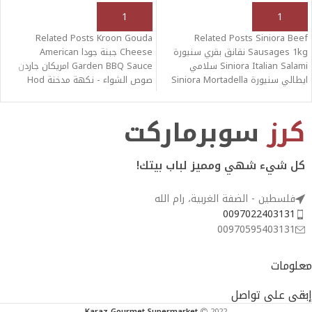
أنقر هنا لإختيار الكمية
أنقر هنا لإختيار الكمية
Related Posts Kroon Gouda
Related Posts Siniora Beef
Sausages 1kg نقانق بقري سنيورة
Cheese جبنة جودا American
Siniora Italian Salami سلامي
Garden BBQ Sauce امريكان جاردن
ايطالي سنيورة Siniora Mortadella
صوص الشواء - نكهة مدخنة Hod
Plain مرتديلا سادة
Medan
كرز
سوبرماركت
كل شيء شهي ومميز لباب بيتك!
فلسطين - الضفة الغربية، رام الله
0097022403131
00970595403131
معلومات
إبقى على تواصل
Karaz Gourmet Supermarket
2022