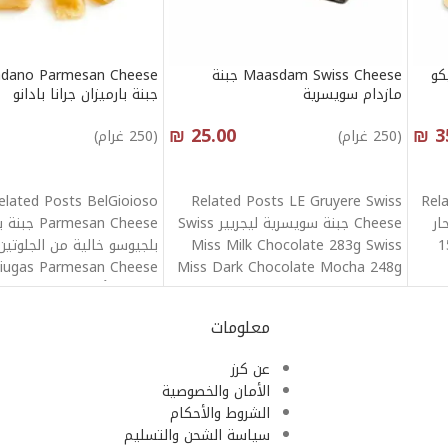
ة فريكو
Maasdam Swiss Cheese جبنة
adano Parmesan Cheese
مازدام سويسرية
جبنة بارميزان جرانا بادانو
₪
25.00
₪
3
(250 غرام)
(250 غرام)
أنقر هنا لإختيار الكمية
أنقر هنا لإختيار الكمية
elated Posts BelGioioso
Related Posts LE Gruyere Swiss
Rel
حار
Cheese جبنة سويسرية ليجريير Swiss
armesan Cheese
Miss Milk Chocolate 283g Swiss
1
Miss Dark Chocolate Mocha 248g
بارميزان أيطالية 180g GRANAROLO
معلومات
عن كرز
الأمان والخصوصية
الشروط والأحكام
سياسة الشحن والتسليم