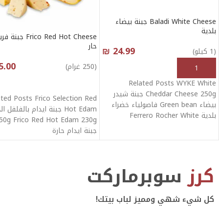
Baladi White Cheese جبنة بيضاء
بلدية
Frico Red Hot Cheese جبن
حار
₪
24.99
(1 كيلو)
5.00
(250 غرام)
أنقر هنا لإختيار الكمية
Related Posts WYKE White
أنقر هنا لإختيار الكمية
Cheddar Cheese 250g جبنة شيدر
ated Posts Frico Selection Red
بيضاء Green bean فاصولياء خضراء
Hot Edam جبنة ايدام بالفلفل ال
بلدية Ferrero Rocher White
50g Frico Red Hot Edam 230g
Chocolate With
جبنة ايدام حارة
كرز
سوبرماركت
كل شيء شهي ومميز لباب بيتك!