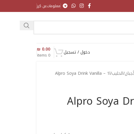
معلومات
عن كرز
₪
0.00
دخول / تسجيل
items
0
أجبان
الحليب
Alpro Soya Drink Vanilla – 1l
Alpro Soya Dri