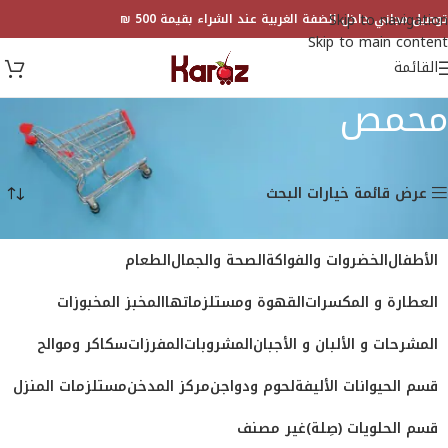
Skip to navigation
توصيل مجاني داخل الضفة الغربية عند الشراء بقيمة 500 ₪
Skip to main content
القائمة
محمص
الرئيسية
المتجر
منتجات تحت الوسم “محمص”
عرض 1–18 من أصل 22 نتيجة
عرض قائمة خيارات البحث
الأطفال
الخضروات والفواكة
الصحة والجمال
الطعام
العطارة و المكسرات
القهوة ومستلزماتها
المخبز المخبوزات
المشرحات و الألبان و الأجبان
المشروبات
المفرزات
سكاكر وموالح
قسم الحيوانات الأليفة
لحوم ودواجن
مركز المدخن
مستلزمات المنزل
قسم الحلويات (صِلة)
غير مصنف