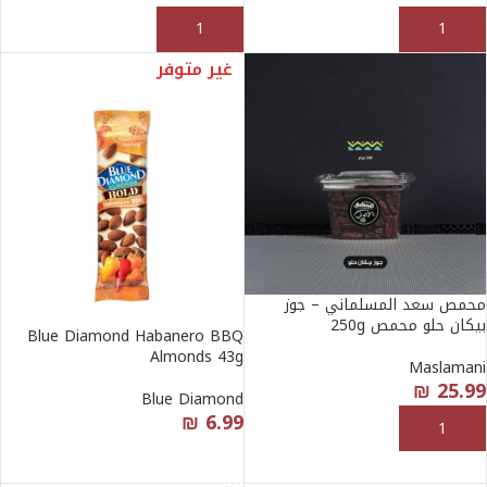
إضافة إلى السلة
إضافة إلى السلة
غير متوفر
محمص سعد المسلماني – جوز
بيكان حلو محمص 250g
Blue Diamond Habanero BBQ
Almonds 43g
Maslamani
₪
25.99
Blue Diamond
₪
6.99
إضافة إلى السلة
قراءة المزيد