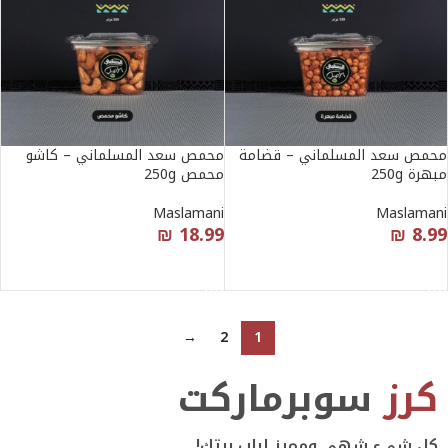
محمص سعد المسلماني – قضامة
محمص سعد المسلماني – كاشو
مبهرة 250g
محمص 250g
Maslamani
Maslamani
₪
18.99
₪
8.99
قراءة المزيد
قراءة المزيد
→
2
1
كرز
سوبرماركت
كل شيء شهي ومميز لباب بيتك!