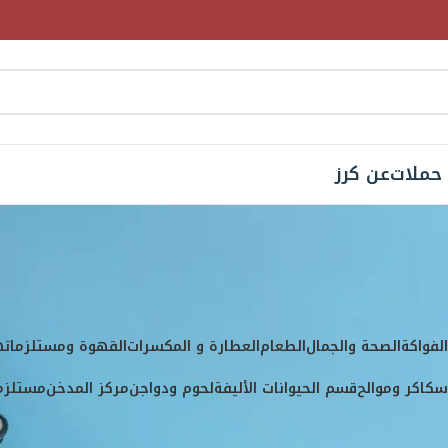
حملات
عن كرز
 تحت الوسم “غازي”
لفواكة
الصحة والجمال
الطعام
العطارة و المكسرات
القهوة ومستلزماته
كاكر وموالح
قسم الحيوانات الأليفة
لحوم ودواجن
مركز المدخن
مستلزما