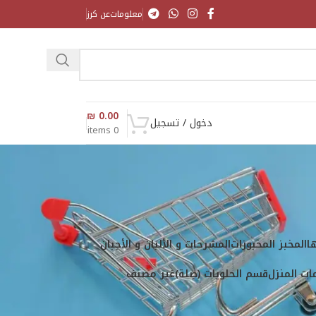
معلومات
عن كرز
₪
0.00
دخول / تسجيل
items
0
ا
المخبز المخبوزات
المشرحات و الألبان و الأجبان
ت المنزل
قسم الحلويات (صِلة)
غير مصنف