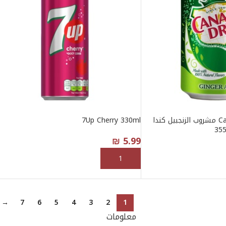
Canada Dry Ginger Ale مشروب الزنجبيل كندا
7Up Cherry 330ml
₪
5.99
إضافة إلى السلة
→
7
6
5
4
3
2
1
معلومات