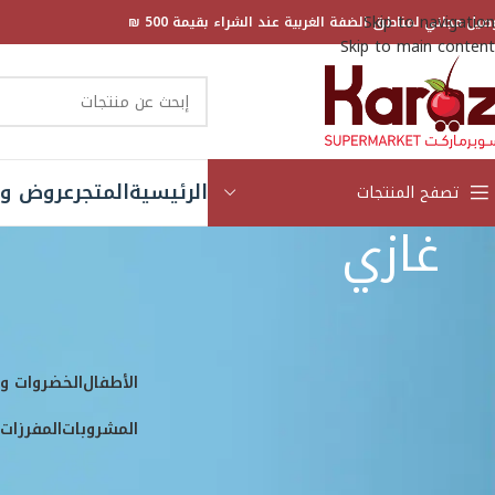
Skip to navigation
صيل مجاني لمناطق الضفة الغربية عند الشراء بقيمة 500 ₪
Skip to main content
الرئيسية
المتجر
عروض و 
تصفح المنتجات
غازي
العلامة التجارية
الرئيسية
المتجر
منتجات
Barr
5
Bavaria
6
الأطفال
الخضروات وا
Chupa Chups
7
المشروبات
المفرزات
س
Dr Pepper
4
Fanta
4
Guarana
1