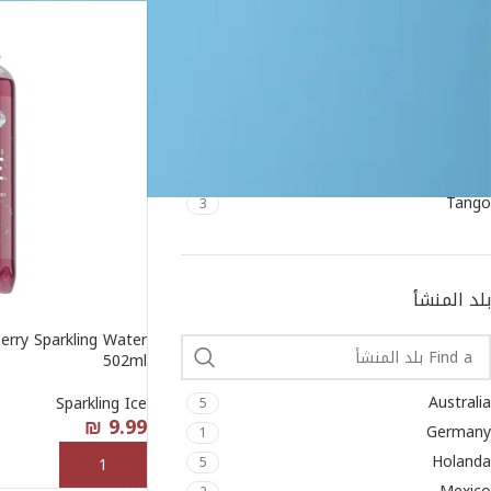
Heineken
1
Jumex
2
Monster
12
Perrier
1
Schweppes
22
Sparkling Ice
6
Tango
3
بلد المنشأ
berry Sparkling Water
502ml
Australia
Sparkling Ice
5
₪
9.99
Germany
1
Holanda
5
إضافة إلى السلة